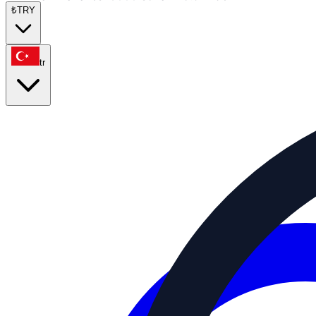
₺
TRY
tr