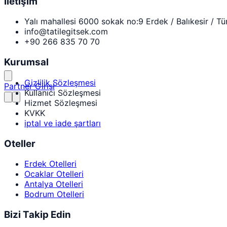
İletişim
Yalı mahallesi 6000 sokak no:9 Erdek / Balıkesir / Tü
info@tatilegitsek.com
+90 266 835 70 70
Kurumsal
Gizlilik Sözleşmesi
Partner Girişi
Kullanıcı Sözleşmesi
Hizmet Sözleşmesi
KVKK
iptal ve iade şartları
Oteller
Erdek Otelleri
Ocaklar Otelleri
Antalya Otelleri
Bodrum Otelleri
Bizi Takip Edin