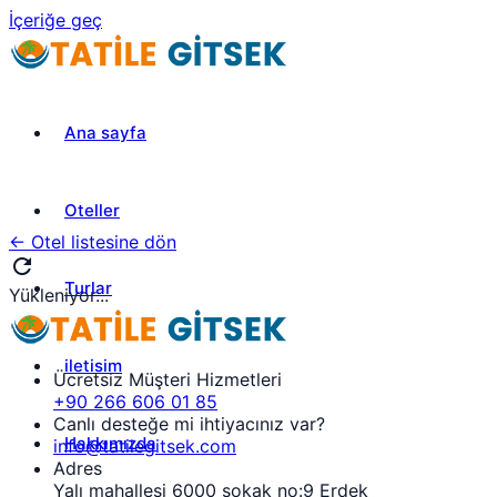
İçeriğe geç
Ana sayfa
Oteller
← Otel listesine dön
refresh
Turlar
Yükleniyor...
iletisim
Ücretsiz Müşteri Hizmetleri
+90 266 606 01 85
Canlı desteğe mi ihtiyacınız var?
Hakkımızda
info@tatilegitsek.com
Adres
Yalı mahallesi 6000 sokak no:9 Erdek