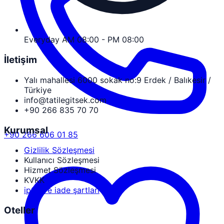
Everyday AM 08:00 - PM 08:00
İletişim
Yalı mahallesi 6000 sokak no:9 Erdek / Balıkesir /
Türkiye
info@tatilegitsek.com
+90 266 835 70 70
Kurumsal
+90 266 606 01 85
Gizlilik Sözleşmesi
Kullanıcı Sözleşmesi
Hizmet Sözleşmesi
KVKK
iptal ve iade şartları
Oteller