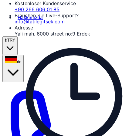
Kostenloser Kundenservice
+90 266 606 01 85
Brauchen Sie Live-Support?
Hakkımızda
info@tatilegitsek.com
Adresse
Yali mah. 6000 street no:9 Erdek
₺
TRY
de