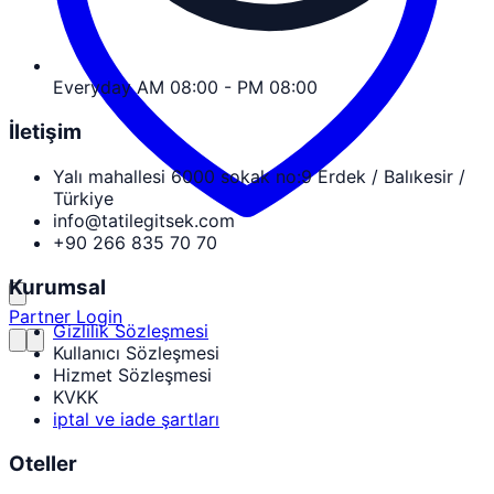
Everyday AM 08:00 - PM 08:00
İletişim
Yalı mahallesi 6000 sokak no:9 Erdek / Balıkesir /
Türkiye
info@tatilegitsek.com
+90 266 835 70 70
Kurumsal
Partner Login
Gizlilik Sözleşmesi
Kullanıcı Sözleşmesi
Hizmet Sözleşmesi
KVKK
iptal ve iade şartları
Oteller