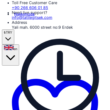
Toll Free Customer Care
+90 266 606 01 85
Need live support?
Hakkımızda
info@tatilegitsek.com
Address
Yali mah. 6000 street no:9 Erdek
₺
TRY
en