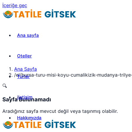
İçeriğe geç
Ana sayfa
Oteller
Ana Sayfa
/
el/bursa-turu-misi-koyu-cumalikizik-mudanya-trily
Turlar
🔍
iletisim
Sayfa Bulunamadı
Aradığınız sayfa mevcut değil veya taşınmış olabilir.
Hakkımızda