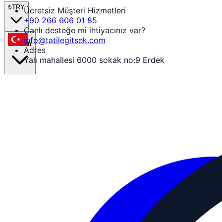
₺
TRY
Ücretsiz Müşteri Hizmetleri
+90 266 606 01 85
Canlı desteğe mi ihtiyacınız var?
info@tatilegitsek.com
tr
Adres
Yalı mahallesi 6000 sokak no:9 Erdek