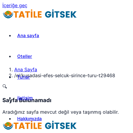
İçeriğe geç
Ana sayfa
Oteller
Ana Sayfa
/
el/kusadasi-efes-selcuk-sirince-turu-t29468
Turlar
🔍
iletisim
Sayfa Bulunamadı
Aradığınız sayfa mevcut değil veya taşınmış olabilir.
Hakkımızda