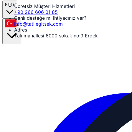
₺
TRY
Ücretsiz Müşteri Hizmetleri
+90 266 606 01 85
Canlı desteğe mi ihtiyacınız var?
info@tatilegitsek.com
tr
Adres
Yalı mahallesi 6000 sokak no:9 Erdek