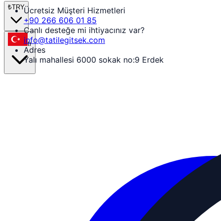
₺
TRY
Ücretsiz Müşteri Hizmetleri
+90 266 606 01 85
Canlı desteğe mi ihtiyacınız var?
info@tatilegitsek.com
tr
Adres
Yalı mahallesi 6000 sokak no:9 Erdek