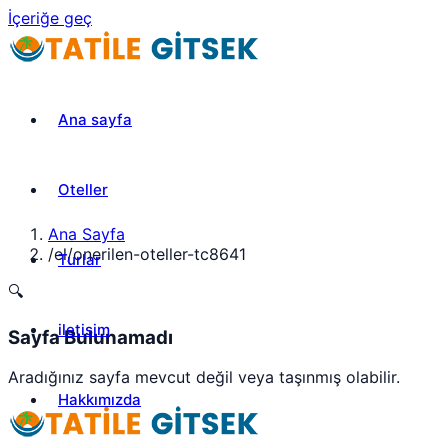
İçeriğe geç
Ana sayfa
Oteller
Ana Sayfa
/
el/onerilen-oteller-tc8641
Turlar
🔍
iletisim
Sayfa Bulunamadı
Aradığınız sayfa mevcut değil veya taşınmış olabilir.
Hakkımızda