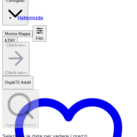
Consigliati
Hakkımızda
Mostra Mappa
Filtri
₺
TRY
Check-in
—
it
Check-out
—
Ospiti?
2 Adulti
Aggiorna Ricerca
Seleziona le date per vedere i prezzi