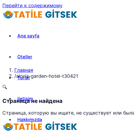
Перейти к содержимому
Ana sayfa
Oteller
Главная
/
aloria-garden-hotel-t30421
Turlar
🔍
iletisim
Страница не найдена
Страница, которую вы ищете, не существует или был
Hakkımızda