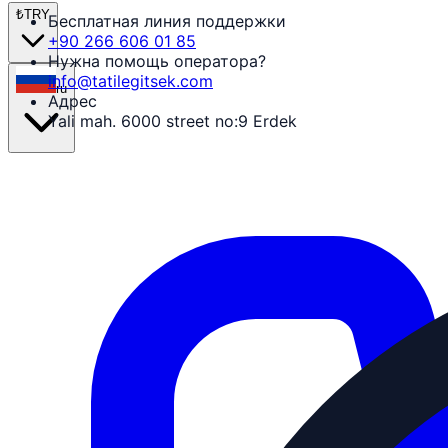
₺
TRY
Бесплатная линия поддержки
+90 266 606 01 85
Нужна помощь оператора?
info@tatilegitsek.com
ru
Адрес
Yali mah. 6000 street no:9 Erdek