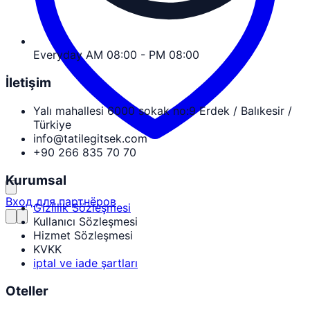
Everyday AM 08:00 - PM 08:00
İletişim
Yalı mahallesi 6000 sokak no:9 Erdek / Balıkesir /
Türkiye
info@tatilegitsek.com
+90 266 835 70 70
Kurumsal
Вход для партнёров
Gizlilik Sözleşmesi
Kullanıcı Sözleşmesi
Hizmet Sözleşmesi
KVKK
iptal ve iade şartları
Oteller