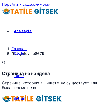
Перейти к содержимому
Ana sayfa
Главная
Oteller
/
bungalov-tc8675
🔍
Страница не найдена
Turlar
Страница, которую вы ищете, не существует или
была перемещена.
iletisim