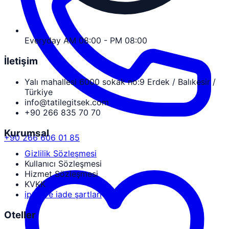
Everyday AM 08:00 - PM 08:00
İletişim
Yalı mahallesi 6000 sokak no:9 Erdek / Balıkesir /
Türkiye
info@tatilegitsek.com
+90 266 835 70 70
Kurumsal
+90 266 606 01 85
Gizlilik Sözleşmesi
Kullanıcı Sözleşmesi
Hizmet Sözleşmesi
KVKK
iptal ve iade şartları
Oteller