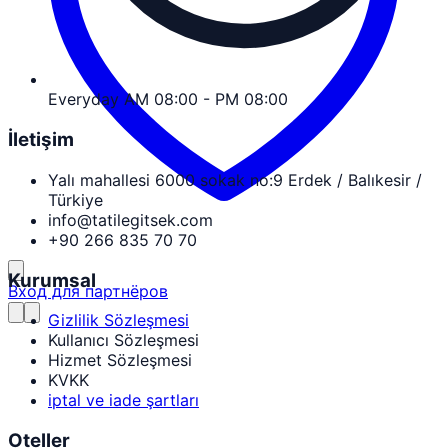
Everyday AM 08:00 - PM 08:00
İletişim
Yalı mahallesi 6000 sokak no:9 Erdek / Balıkesir /
Türkiye
info@tatilegitsek.com
+90 266 835 70 70
Kurumsal
Вход для партнёров
Gizlilik Sözleşmesi
Kullanıcı Sözleşmesi
Hizmet Sözleşmesi
KVKK
iptal ve iade şartları
Oteller