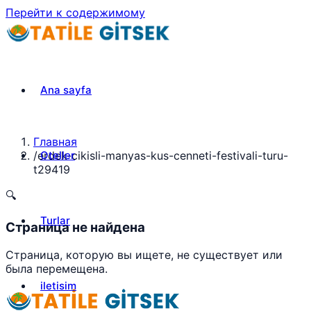
Перейти к содержимому
Ana sayfa
Главная
Oteller
/
erdek-cikisli-manyas-kus-cenneti-festivali-turu-
t29419
🔍
Turlar
Страница не найдена
Страница, которую вы ищете, не существует или
была перемещена.
iletisim