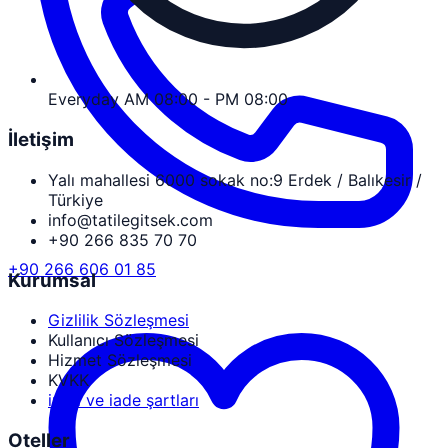
Everyday AM 08:00 - PM 08:00
İletişim
Yalı mahallesi 6000 sokak no:9 Erdek / Balıkesir /
Türkiye
info@tatilegitsek.com
+90 266 835 70 70
+90 266 606 01 85
Kurumsal
Gizlilik Sözleşmesi
Kullanıcı Sözleşmesi
Hizmet Sözleşmesi
KVKK
iptal ve iade şartları
Oteller