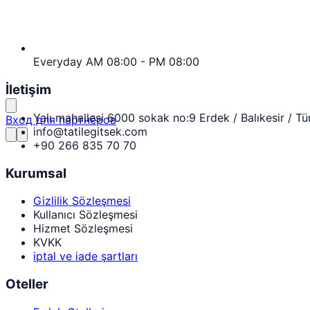
Everyday AM 08:00 - PM 08:00
İletişim
Yalı mahallesi 6000 sokak no:9 Erdek / Balıkesir / Tü
Вход для партнёров
info@tatilegitsek.com
+90 266 835 70 70
Kurumsal
Gizlilik Sözleşmesi
Kullanıcı Sözleşmesi
Hizmet Sözleşmesi
KVKK
iptal ve iade şartları
Oteller