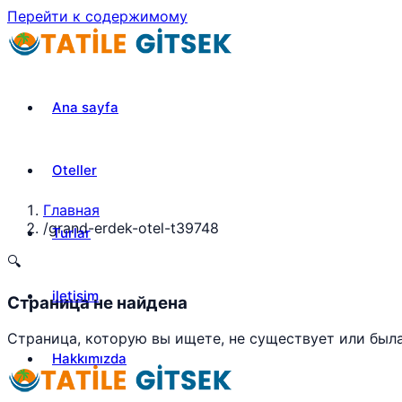
Перейти к содержимому
Ana sayfa
Oteller
Главная
/
grand-erdek-otel-t39748
Turlar
🔍
iletisim
Страница не найдена
Страница, которую вы ищете, не существует или был
Hakkımızda