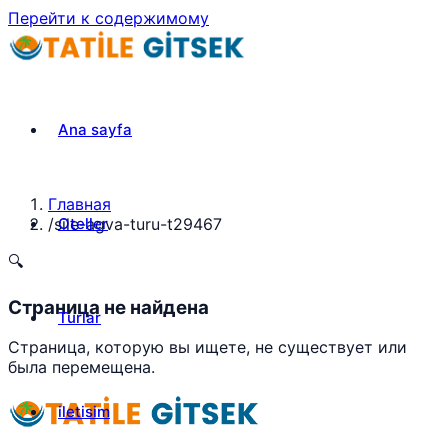
Перейти к содержимому
Ana sayfa
Главная
Oteller
/
sile-agva-turu-t29467
🔍
Страница не найдена
Turlar
Страница, которую вы ищете, не существует или
была перемещена.
iletisim