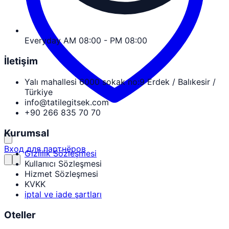
Everyday AM 08:00 - PM 08:00
İletişim
Yalı mahallesi 6000 sokak no:9 Erdek / Balıkesir /
Türkiye
info@tatilegitsek.com
+90 266 835 70 70
Kurumsal
Вход для партнёров
Gizlilik Sözleşmesi
Kullanıcı Sözleşmesi
Hizmet Sözleşmesi
KVKK
iptal ve iade şartları
Oteller