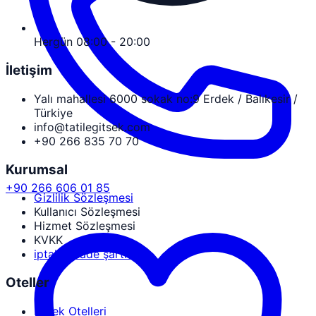
Hergün 08:00 - 20:00
İletişim
Yalı mahallesi 6000 sokak no:9 Erdek / Balıkesir /
Türkiye
info@tatilegitsek.com
+90 266 835 70 70
Kurumsal
+90 266 606 01 85
Gizlilik Sözleşmesi
Kullanıcı Sözleşmesi
Hizmet Sözleşmesi
KVKK
iptal ve iade şartları
Oteller
Erdek Otelleri