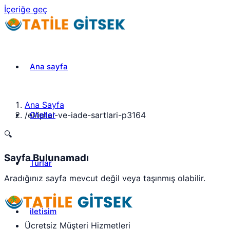
İçeriğe geç
Ana sayfa
Ana Sayfa
Oteller
/
el/iptal-ve-iade-sartlari-p3164
🔍
Sayfa Bulunamadı
Turlar
Aradığınız sayfa mevcut değil veya taşınmış olabilir.
iletisim
Ücretsiz Müşteri Hizmetleri