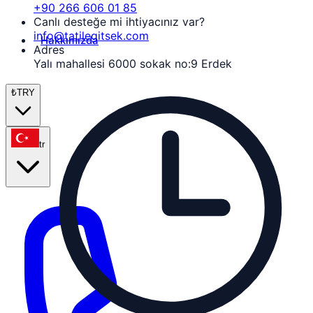
+90 266 606 01 85
Canlı desteğe mi ihtiyacınız var?
info@tatilegitsek.com
Hakkımızda
Adres
Yalı mahallesi 6000 sokak no:9 Erdek
₺
TRY
tr